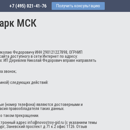
+7 (495) 021-41-76
Получить консультацию
парк МСК
Николаю Федоровичу ИНН 290121227898, ОГРНИП
сайта доступного в сети Интернет по адресу:
иях: ИП Деревлев Николай Федорович вправе направлять
а звонок;
мной) следующих действий:
ые (номер телефона) являются достоверными и
ласия правообладателя таких данных.
 о таком прекращении.
ронный адрес info@novostroy-gid.ru (с указанием темы
рг, Заневский проспект д.71 к.2 офис 1126. Отзыв