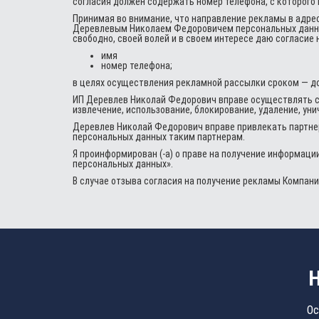
согласия должен содержать номер телефона, с которого В
Принимая во внимание, что направление рекламы в адре
Деревлевым Николаем Федоровичем персональных данных, 
свободно, своей волей и в своем интересе даю согласи
имя
номер телефона;
в целях осуществления рекламной рассылки сроком — до
ИП Деревлев Николай Федорович вправе осуществлять с 
извлечение, использование, блокирование, удаление, у
Деревлев Николай Федорович вправе привлекать партнер
персональных данных таким партнерам.
Я проинформирован (-а) о праве на получение информаци
персональных данных».
В случае отзыва согласия на получение рекламы Компан
Н
Ос