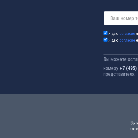
Я даю
согласие
н
Я даю
согласие
н
Вы можете остав
номеру
+7 (495)
представителя.
Вы 
кото