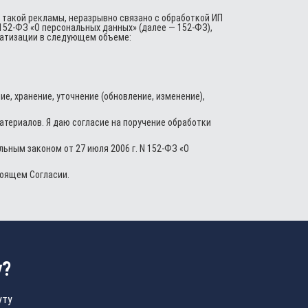
 такой рекламы, неразрывно связано с обработкой ИП
152-ФЗ «О персональных данных» (далее — 152-ФЗ),
оматизации в следующем объеме:
, хранение, уточнение (обновление, изменение),
териалов. Я даю согласие на поручение обработки
ьным законом от 27 июля 2006 г. N 152-ФЗ «О
тоящем Согласии.
у?
уту