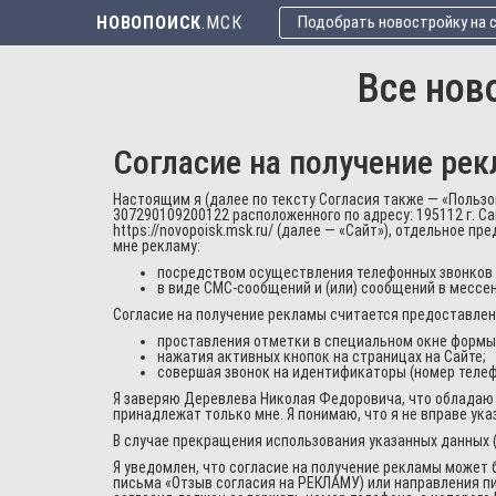
НОВОПОИСК
.МСК
Подобрать новостройку на 
Все нов
Согласие на получение рек
Настоящим я (далее по тексту Согласия также — «Поль
307290109200122 расположенного по адресу: 195112 г. Са
https://novopoisk.msk.ru/ (далее — «Сайт»), отдельное
мне рекламу:
посредством осуществления телефонных звонков на
в виде СМС-сообщений и (или) сообщений в мессен
Согласие на получение рекламы считается предоставле
проставления отметки в специальном окне формы 
нажатия активных кнопок на страницах на Сайте;
совершая звонок на идентификаторы (номер телеф
Я заверяю Деревлева Николая Федоровича, что обладаю
принадлежат только мне. Я понимаю, что я не вправе ук
В случае прекращения использования указанных данных 
Я уведомлен, что согласие на получение рекламы может 
письма «Отзыв согласия на РЕКЛАМУ) или направления пис