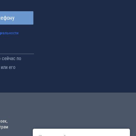
лефону
циальности
 сейчас по
 или его
оек,
етрам