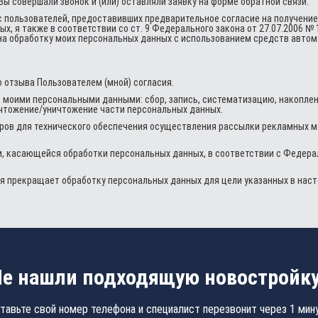
ы совершали звонок и (или) оставляли заявку на форме обратной связи.
с пользователей, предоставивших предварительное согласие на получение
я также в соответствии со ст. 9 Федерального закона от 27.07.2006 № 
е на обработку моих персональных данных с использованием средств авт
 отзыва Пользователем (мной) согласия.
моими персональными данными: сбор, запись, систематизацию, накопление
ничтожение/уничтожение части персональных данных.
ов для технического обеспечения осуществления рассылки рекламных ма
и, касающейся обработки персональных данных, в соответствии с Федерал
ия прекращает обработку персональных данных для цели указанных в нас
е нашли подходящую новостройк
тавьте свой номер телефона и специалист перезвонит через 1 мин