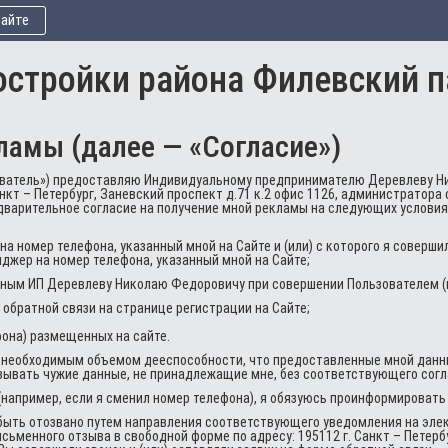
сайте
остройки района Филевский 
ламы (далее — «Согласие»)
зователь») предоставляю Индивидуальному предпринимателю Деревлеву 
нкт – Петербург, Заневский проспект д.71 к.2 офис 1126, администратора 
 предварительное согласие на получение мной рекламы на следующих услов
 номер телефона, указанный мной на Сайте и (или) с которого я совершил
джер на номер телефона, указанный мной на Сайте;
нным ИП Деревлеву Николаю Федоровичу при совершении Пользователем (
обратной связи на странице регистрации на Сайте;
она) размещенных на сайте.
 необходимым объемом дееспособности, что предоставленные мной данн
азывать чужие данные, не принадлежащие мне, без соответствующего сог
(например, если я сменил номер телефона), я обязуюсь проинформировать
быть отозвано путем направления соответствующего уведомления на элект
ьменного отзыва в свободной форме по адресу: 195112 г. Санкт – Петербу